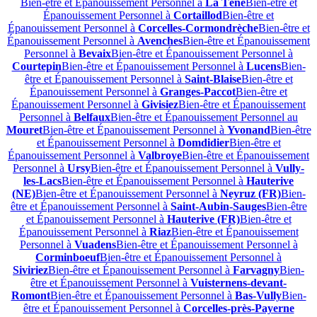
Bien-être et Épanouissement Personnel à
La Tène
Bien-être et
Épanouissement Personnel à
Cortaillod
Bien-être et
Épanouissement Personnel à
Corcelles-Cormondrèche
Bien-être et
Épanouissement Personnel à
Avenches
Bien-être et Épanouissement
Personnel à
Bevaix
Bien-être et Épanouissement Personnel à
Courtepin
Bien-être et Épanouissement Personnel à
Lucens
Bien-
être et Épanouissement Personnel à
Saint-Blaise
Bien-être et
Épanouissement Personnel à
Granges-Paccot
Bien-être et
Épanouissement Personnel à
Givisiez
Bien-être et Épanouissement
Personnel à
Belfaux
Bien-être et Épanouissement Personnel au
Mouret
Bien-être et Épanouissement Personnel à
Yvonand
Bien-être
et Épanouissement Personnel à
Domdidier
Bien-être et
Épanouissement Personnel à
Valbroye
Bien-être et Épanouissement
Personnel à
Ursy
Bien-être et Épanouissement Personnel à
Vully-
les-Lacs
Bien-être et Épanouissement Personnel à
Hauterive
(NE)
Bien-être et Épanouissement Personnel à
Neyruz (FR)
Bien-
être et Épanouissement Personnel à
Saint-Aubin-Sauges
Bien-être
et Épanouissement Personnel à
Hauterive (FR)
Bien-être et
Épanouissement Personnel à
Riaz
Bien-être et Épanouissement
Personnel à
Vuadens
Bien-être et Épanouissement Personnel à
Corminboeuf
Bien-être et Épanouissement Personnel à
Siviriez
Bien-être et Épanouissement Personnel à
Farvagny
Bien-
être et Épanouissement Personnel à
Vuisternens-devant-
Romont
Bien-être et Épanouissement Personnel à
Bas-Vully
Bien-
être et Épanouissement Personnel à
Corcelles-près-Payerne