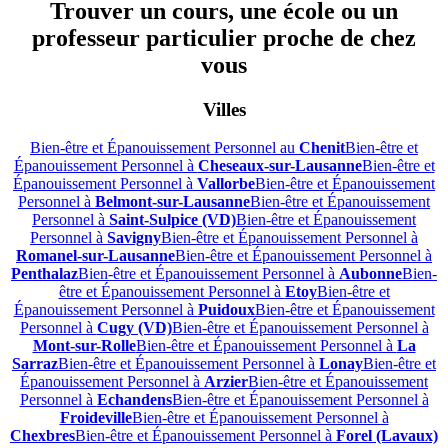
Trouver un cours, une école ou un
professeur particulier proche de chez
vous
Villes
Bien-être et Épanouissement Personnel au
Chenit
Bien-être et
Épanouissement Personnel à
Cheseaux-sur-Lausanne
Bien-être et
Épanouissement Personnel à
Vallorbe
Bien-être et Épanouissement
Personnel à
Belmont-sur-Lausanne
Bien-être et Épanouissement
Personnel à
Saint-Sulpice (VD)
Bien-être et Épanouissement
Personnel à
Savigny
Bien-être et Épanouissement Personnel à
Romanel-sur-Lausanne
Bien-être et Épanouissement Personnel à
Penthalaz
Bien-être et Épanouissement Personnel à
Aubonne
Bien-
être et Épanouissement Personnel à
Etoy
Bien-être et
Épanouissement Personnel à
Puidoux
Bien-être et Épanouissement
Personnel à
Cugy (VD)
Bien-être et Épanouissement Personnel à
Mont-sur-Rolle
Bien-être et Épanouissement Personnel à
La
Sarraz
Bien-être et Épanouissement Personnel à
Lonay
Bien-être et
Épanouissement Personnel à
Arzier
Bien-être et Épanouissement
Personnel à
Echandens
Bien-être et Épanouissement Personnel à
Froideville
Bien-être et Épanouissement Personnel à
Chexbres
Bien-être et Épanouissement Personnel à
Forel (Lavaux)