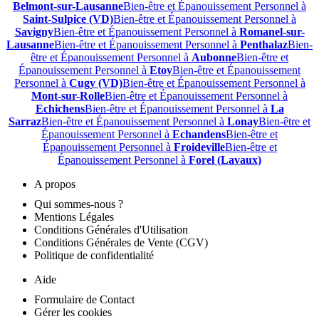
Belmont-sur-Lausanne
Bien-être et Épanouissement Personnel à
Saint-Sulpice (VD)
Bien-être et Épanouissement Personnel à
Savigny
Bien-être et Épanouissement Personnel à
Romanel-sur-
Lausanne
Bien-être et Épanouissement Personnel à
Penthalaz
Bien-
être et Épanouissement Personnel à
Aubonne
Bien-être et
Épanouissement Personnel à
Etoy
Bien-être et Épanouissement
Personnel à
Cugy (VD)
Bien-être et Épanouissement Personnel à
Mont-sur-Rolle
Bien-être et Épanouissement Personnel à
Echichens
Bien-être et Épanouissement Personnel à
La
Sarraz
Bien-être et Épanouissement Personnel à
Lonay
Bien-être et
Épanouissement Personnel à
Echandens
Bien-être et
Épanouissement Personnel à
Froideville
Bien-être et
Épanouissement Personnel à
Forel (Lavaux)
A propos
Qui sommes-nous ?
Mentions Légales
Conditions Générales d'Utilisation
Conditions Générales de Vente (CGV)
Politique de confidentialité
Aide
Formulaire de Contact
Gérer les cookies