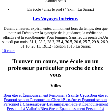
Adultes seuls
En école / chez le prof
(4.9km - La Sarraz)
Les Voyages Intérieurs
Durant 2 heures, expérimentez un moment hors du temps, rien que
pour soi.Découvrez la synergie de la guidance, la méditation
olfactive et la sonothérapie. Pour femmes. Sans requis préalable.Un
samedi par mois: 31.1, 28.2, 28.3, 25.4, 30.5, 20.6, 25.7, 29.8, 26.9,
31.10, 28.11, 19.12 - Région 1315 La Sarraz
10 cours
Trouver un cours, une école ou un
professeur particulier proche de chez
vous
Villes
Bien-être et Épanouissement Personnel à
Sainte-Croix
Bien-être et
Épanouissement Personnel au
Chenit
Bien-être et Épanouissement
Personnel à
Cheseaux-sur-Lausanne
Bien-être et Épanouissement
Personnel à
Vallorbe
Bien-être et Épanouissement Personnel à