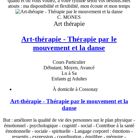
quand et où vous voulez, à votre rythme selon vos besoins.Mes
atouts : ma disponibilité et flexibilité, mon écoute et mon temps
C. MONES
Art thérapie
Art-thérapie - Thérapie par le
mouvement et la danse
Cours Particulier
Débutant, Moyen, Avancé
Lu à Sa
Enfants
et
Adultes
À domicile à Cossonay
Art-thérapie - Thérapie par le mouvement et la
danse
But : améliorer la qualité de vie des personnes sur le plan physique -
émotionnel - psychologique - cognitif - social - Contribue à la santé
émotionnelle - sociale - spirituelle - Langage corporel : émotions -
ressentis - expression - coordination - équilibre - mémoire -