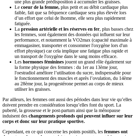
une plus grande prédisposition à accumuler les graisses.
Le
coeur de la femme,
plus petit et au débit cardiaque plus
faible, fait que sa fréquence cardiaque sera plus élevée lors
d’un effort que celui de lhomme, elle sera plus rapidement
fatiguée.
La
pression artérielle et les réserves en fer
, plus basses chez
les femmes, sont également des données qui influent sur leur
performance, et notamment la VO2max (capacité maximale à
emmagasiner, transporter et consommer l'oxygène lors d'un
effort physique) car cela implique une fatigue plus rapide et
un transport de l'oxygène dans le sang moins efficace.
Les
hormones féminines
jouent un grand rôle également sur
la forme physique des femmes : du 1er au 13ème jour,
l'oestradiol améliore l’utilisation du sucre, indispensable pour
le fonctionnement des muscles et après l’ovulation, du 14ème
au 28ème jour, la progestérone permet au corps de mieux
utiliser les graisses.
Par ailleurs, les femmes ont aussi des périodes dans leur vie qu’elles
doivent prendre en considération lorsqu’elles font du sport. La
puberté, la grossesse et le post-partum ainsi que la ménopause
induisent des
changements profonds qui peuvent influer sur leur
corps et donc sur leur pratique sportive.
Cependant, en ce qui concerne les points positifs, les
femmes ont