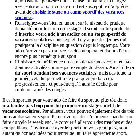
gymnastique, peut-être que la danse lui plaira ? Échangez
avec votre ado pour voir ce qu’il est susceptible d’apprécier
avant de
choisir le stage ou camp sportif des vacances
scolaires
.
Renseignez-vous bien en amont sur le niveau de pratique
demandé pour le camp ou le stage. Il serait contre-productif
d’
inscrire votre ado à un atelier ou un stage sportif de
vacances scolaires
dans lequel il n'y a que des jeunes qui
pratiquent la discipline en question depuis longtemps. Votre
ado n’arrivera pas à suivre, se découragera, et risque d’être
encore plus hermétique au sport.
Choisissez de préférence un camp de vacances court, et avec
d’autres activités comme par exemple du dessin. Ainsi,
il fera
du sport pendant ses vacances scolaires
, mais pas toute la
journée, cela lui permettra de pratiquer en douceur,
progressivement, et peut-être qu’il aura le déclic pour
continuer après les congés.
Il est important pour votre ado de faire du sport au plus tôt, donc
n’attendez pas trop pour lui proposer un stage sportif de
vacances scolaires
. Par ailleurs, vous pouvez également être de très
bons ambassadeurs sportifs pour votre ado : l’emmener marcher ou
faire du vélo le week-end, le convier à aller voir des matches et des
compétitions, l’inviter à essayer le sport que vous pratiquez, sont
autant de bonnes idées pour tenter de lui faire apprécier le sport.