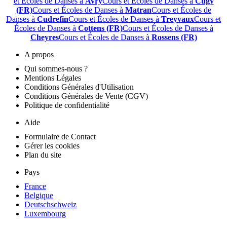
et Écoles de Danses à
Avry
Cours et Écoles de Danses à
Cugy
(FR)
Cours et Écoles de Danses à
Matran
Cours et Écoles de
Danses à
Cudrefin
Cours et Écoles de Danses à
Treyvaux
Cours et
Écoles de Danses à
Cottens (FR)
Cours et Écoles de Danses à
Cheyres
Cours et Écoles de Danses à
Rossens (FR)
A propos
Qui sommes-nous ?
Mentions Légales
Conditions Générales d'Utilisation
Conditions Générales de Vente (CGV)
Politique de confidentialité
Aide
Formulaire de Contact
Gérer les cookies
Plan du site
Pays
France
Belgique
Deutschschweiz
Luxembourg