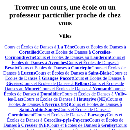
Trouver un cours, une école ou un
professeur particulier proche de chez
vous
Villes
Cours et Écoles de Danses à
La Tène
Cours et Écoles de Danses à
Cortaillod
Cours et Écoles de Danses à
Corcelles-
Cormondrèche
Cours et Écoles de Danses au
Landeron
Cours et
Écoles de Danses à
Avenches
Cours et Écoles de Danses à
Bevaix
Cours et Écoles de Danses à
Courtepin
Cours et Écoles de
Danses à
Lucens
Cours et Écoles de Danses à
Saint-Blaise
Cours et
Écoles de Danses à
Granges-Paccot
Cours et Écoles de Danses à
Givisiez
Cours et Écoles de Danses à
Belfaux
Cours et Écoles de
Danses au
Mouret
Cours et Écoles de Danses à
Yvonand
Cours et
Écoles de Danses à
Domdidier
Cours et Écoles de Danses à
Vully-
les-Lacs
Cours et Écoles de Danses à
Hauterive (NE)
Cours et
Écoles de Danses à
Neyruz (FR)
Cours et Écoles de Danses à
Saint-Aubin-Sauges
Cours et Écoles de Danses à
Corminboeuf
Cours et Écoles de Danses à
Farvagny
Cours et
Écoles de Danses à
Corcelles-près-Payerne
Cours et Écoles de
Danses à
Cressier (NE)
Cours et Écoles de Danses à
Grolley
Cours