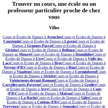
Trouver un cours, une école ou un
professeur particulier proche de chez
vous
Villes
Cours et Écoles de Danses à
Avenches
Cours et Écoles de Danses à
Courtepin
Cours et Écoles de Danses à
Lucens
Cours et Écoles de
Danses à
Granges-Paccot
Cours et Écoles de Danses à
Givisiez
Cours et Écoles de Danses à
Belfaux
Cours et Écoles de
Danses au
Mouret
Cours et Écoles de Danses à
Domdidier
Cours et
Écoles de Danses à
Ursy
Cours et Écoles de Danses à
Vully-les-
Lacs
Cours et Écoles de Danses à
Broc
Cours et Écoles de Danses à
Neyruz (FR)
Cours et Écoles de Danses à
Riaz
Cours et Écoles de
Danses à
Vuadens
Cours et Écoles de Danses à
Corminboeuf
Cours
et Écoles de Danses à
Siviriez
Cours et Écoles de Danses à
Vuisternens-devant-Romont
Cours et Écoles de Danses à
Corcelles-près-Payerne
Cours et Écoles de Danses à
Grolley
Cours
et Écoles de Danses à
Avry
Cours et Écoles de Danses à
Cugy
(FR)
Cours et Écoles de Danses à
Matran
Cours et Écoles de
Danses à
La Roche
Cours et Écoles de Danses à
Sâles
Cours et
Écoles de Danses à
Cottens (FR)
Cours et Écoles de Danses à
Treyvaux
Cours et Écoles de Danses à
Semsales
Cours et Écoles de