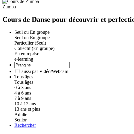
Zumba
Cours de Danse pour découvrir et perfecti
Seul ou En groupe
Seul ou En groupe
Particulier (Seul)
Collectif (En groupe)
En entreprise
e-learning
aussi par Vidéo/Webcam
Tous âges
Tous âges
0 à 3 ans
4 à 6 ans
7 à 9 ans
10 à 12 ans
13 ans et plus
Adulte
Senior
Rechercher