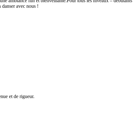
ne ambiance fun et bienveillante.Pour tous les niveaux – débutants
s danser avec nous !
nue et de rigueur.