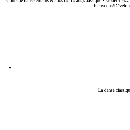
Cours de danse enfants & ados (4–14 ans)Classique • Modern Jazz •
bienvenus!Développe
La danse classiqu