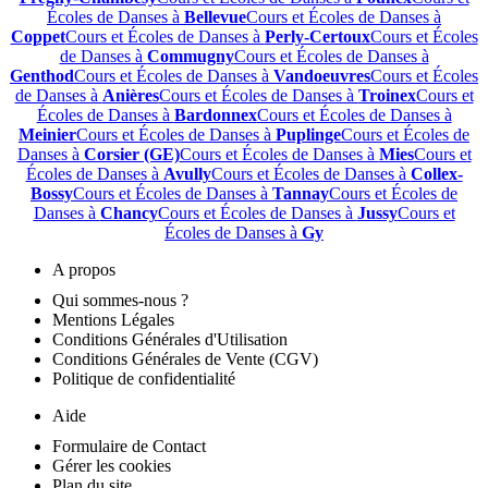
Écoles de Danses à
Bellevue
Cours et Écoles de Danses à
Coppet
Cours et Écoles de Danses à
Perly-Certoux
Cours et Écoles
de Danses à
Commugny
Cours et Écoles de Danses à
Genthod
Cours et Écoles de Danses à
Vandoeuvres
Cours et Écoles
de Danses à
Anières
Cours et Écoles de Danses à
Troinex
Cours et
Écoles de Danses à
Bardonnex
Cours et Écoles de Danses à
Meinier
Cours et Écoles de Danses à
Puplinge
Cours et Écoles de
Danses à
Corsier (GE)
Cours et Écoles de Danses à
Mies
Cours et
Écoles de Danses à
Avully
Cours et Écoles de Danses à
Collex-
Bossy
Cours et Écoles de Danses à
Tannay
Cours et Écoles de
Danses à
Chancy
Cours et Écoles de Danses à
Jussy
Cours et
Écoles de Danses à
Gy
A propos
Qui sommes-nous ?
Mentions Légales
Conditions Générales d'Utilisation
Conditions Générales de Vente (CGV)
Politique de confidentialité
Aide
Formulaire de Contact
Gérer les cookies
Plan du site