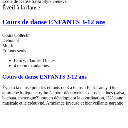
Ecole de Danse Salsa Style Genève
E
Éveil à la danse
Cours de danse ENFANTS 3-12 ans
Cours Collectif
C
Débutant
D
Me, Je
L
Enfants seuls
A
Lancy, Plan-les-Ouates
4
recommandations
Cours de danse ENFANTS 3-12 ans
Éveil à la danse pour les enfants de 3 à 6 ans à Petit-Lancy. Une
N
approche ludique et rythmée pour découvrir les danses latines (salsa,
d
bachata, merengue?) tout en développant la coordination, l??écoute
p
musicale et la créativité. Ambiance joyeuse et bienveillante garantie !
e
s