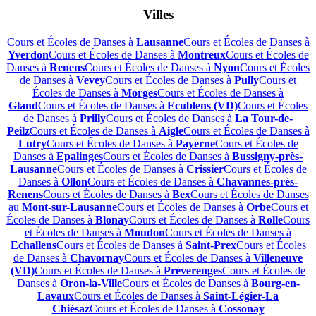
Villes
Cours et Écoles de Danses à
Lausanne
Cours et Écoles de Danses à
Yverdon
Cours et Écoles de Danses à
Montreux
Cours et Écoles de
Danses à
Renens
Cours et Écoles de Danses à
Nyon
Cours et Écoles
de Danses à
Vevey
Cours et Écoles de Danses à
Pully
Cours et
Écoles de Danses à
Morges
Cours et Écoles de Danses à
Gland
Cours et Écoles de Danses à
Ecublens (VD)
Cours et Écoles
de Danses à
Prilly
Cours et Écoles de Danses à
La Tour-de-
Peilz
Cours et Écoles de Danses à
Aigle
Cours et Écoles de Danses à
Lutry
Cours et Écoles de Danses à
Payerne
Cours et Écoles de
Danses à
Epalinges
Cours et Écoles de Danses à
Bussigny-près-
Lausanne
Cours et Écoles de Danses à
Crissier
Cours et Écoles de
Danses à
Ollon
Cours et Écoles de Danses à
Chavannes-près-
Renens
Cours et Écoles de Danses à
Bex
Cours et Écoles de Danses
au
Mont-sur-Lausanne
Cours et Écoles de Danses à
Orbe
Cours et
Écoles de Danses à
Blonay
Cours et Écoles de Danses à
Rolle
Cours
et Écoles de Danses à
Moudon
Cours et Écoles de Danses à
Echallens
Cours et Écoles de Danses à
Saint-Prex
Cours et Écoles
de Danses à
Chavornay
Cours et Écoles de Danses à
Villeneuve
(VD)
Cours et Écoles de Danses à
Préverenges
Cours et Écoles de
Danses à
Oron-la-Ville
Cours et Écoles de Danses à
Bourg-en-
Lavaux
Cours et Écoles de Danses à
Saint-Légier-La
Chiésaz
Cours et Écoles de Danses à
Cossonay