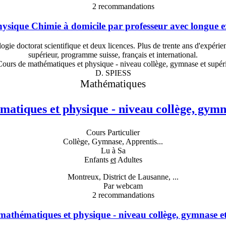
2
recommandations
ysique Chimie à domicile par professeur avec longue e
ogie doctorat scientifique et deux licences. Plus de trente ans d'expérie
supérieur, programme suisse, français et international.
D. SPIESS
Mathématiques
atiques et physique - niveau collège, gymn
Cours Particulier
Collège, Gymnase, Apprentis...
Lu à Sa
Enfants
et
Adultes
Montreux, District de Lausanne, ...
Par webcam
2
recommandations
mathématiques et physique - niveau collège, gymnase et