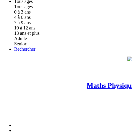
Tous âges
Tous âges
0 à 3 ans
4 à 6 ans
7 à 9 ans
10 à 12 ans
13 ans et plus
Adulte
Senior
Rechercher
Maths Physique