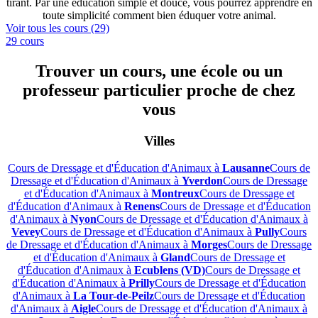
tirant. Par une éducation simple et douce, vous pourrez apprendre en
toute simplicité comment bien éduquer votre animal.
Voir tous les cours (29)
29 cours
Trouver un cours, une école ou un
professeur particulier proche de chez
vous
Villes
Cours de Dressage et d'Éducation d'Animaux à
Lausanne
Cours de
Dressage et d'Éducation d'Animaux à
Yverdon
Cours de Dressage
et d'Éducation d'Animaux à
Montreux
Cours de Dressage et
d'Éducation d'Animaux à
Renens
Cours de Dressage et d'Éducation
d'Animaux à
Nyon
Cours de Dressage et d'Éducation d'Animaux à
Vevey
Cours de Dressage et d'Éducation d'Animaux à
Pully
Cours
de Dressage et d'Éducation d'Animaux à
Morges
Cours de Dressage
et d'Éducation d'Animaux à
Gland
Cours de Dressage et
d'Éducation d'Animaux à
Ecublens (VD)
Cours de Dressage et
d'Éducation d'Animaux à
Prilly
Cours de Dressage et d'Éducation
d'Animaux à
La Tour-de-Peilz
Cours de Dressage et d'Éducation
d'Animaux à
Aigle
Cours de Dressage et d'Éducation d'Animaux à