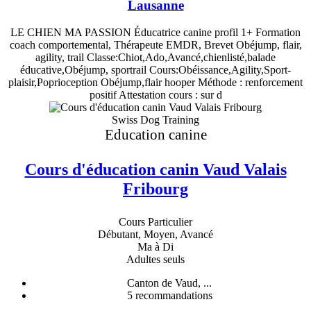
Lausanne
LE CHIEN MA PASSION Éducatrice canine profil 1+ Formation
coach comportemental, Thérapeute EMDR, Brevet Obéjump, flair,
agility, trail Classe:Chiot,Ado,Avancé,chienlisté,balade
éducative,Obéjump, sportrail Cours:Obéissance,Agility,Sport-
plaisir,Poprioception Obéjump,flair hooper Méthode : renforcement
positif Attestation cours : sur d
Swiss Dog Training
Education canine
Cours d'éducation canin Vaud Valais
Fribourg
Cours Particulier
Débutant, Moyen, Avancé
Ma à Di
Adultes seuls
Canton de Vaud, ...
5
recommandations