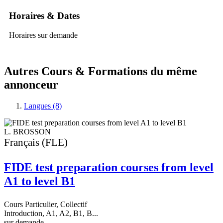
Horaires & Dates
Horaires sur demande
Autres Cours & Formations du même
annonceur
Langues (8)
L. BROSSON
Français (FLE)
FIDE test preparation courses from level
A1 to level B1
C
I
Cours Particulier, Collectif
s
Introduction, A1, A2, B1, B...
A
sur demande