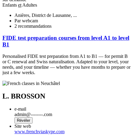
Enfants
et
Adultes
Anières, District de Lausanne, ...
Par webcam
2
recommandations
P
FIDE test preparation courses from level A1 to level
L
B1
y
Personalised FIDE test preparation from A1 to B1 — for permit B
or C renewal and Swiss naturalisation. Adapted to your level, your
needs, and your timeline — whether you have months to prepare or
just a few weeks.
L. BROSSON
e-mail
admin@--------.com
Révéler
Site web
www.frenchviaskype.com