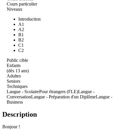
Cours particulier
Niveaux
Introduction
A1
A2
B1
B2
C1
C2
Public cible
Enfants
(dès 13 ans)
Adultes
Seniors
Techniques
Langue - Scolaire
Pour étrangers (FLE)
Langue -
Conversation
Langue - Préparation d'un Diplôme
Langue -
Business
Description
Bonjour !