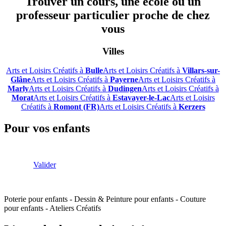
Trouver un cours, une école ou un
professeur particulier proche de chez
vous
Villes
Arts et Loisirs Créatifs à
Bulle
Arts et Loisirs Créatifs à
Villars-sur-
Glâne
Arts et Loisirs Créatifs à
Payerne
Arts et Loisirs Créatifs à
Marly
Arts et Loisirs Créatifs à
Dudingen
Arts et Loisirs Créatifs à
Morat
Arts et Loisirs Créatifs à
Estavayer-le-Lac
Arts et Loisirs
Créatifs à
Romont (FR)
Arts et Loisirs Créatifs à
Kerzers
Pour vos enfants
Valider
Poterie pour enfants
-
Dessin & Peinture pour enfants
-
Couture
pour enfants
-
Ateliers Créatifs