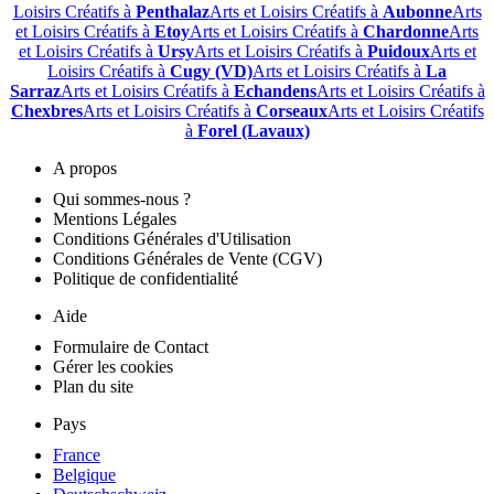
Loisirs Créatifs à
Penthalaz
Arts et Loisirs Créatifs à
Aubonne
Arts
et Loisirs Créatifs à
Etoy
Arts et Loisirs Créatifs à
Chardonne
Arts
et Loisirs Créatifs à
Ursy
Arts et Loisirs Créatifs à
Puidoux
Arts et
Loisirs Créatifs à
Cugy (VD)
Arts et Loisirs Créatifs à
La
Sarraz
Arts et Loisirs Créatifs à
Echandens
Arts et Loisirs Créatifs à
Chexbres
Arts et Loisirs Créatifs à
Corseaux
Arts et Loisirs Créatifs
à
Forel (Lavaux)
A propos
Qui sommes-nous ?
Mentions Légales
Conditions Générales d'Utilisation
Conditions Générales de Vente (CGV)
Politique de confidentialité
Aide
Formulaire de Contact
Gérer les cookies
Plan du site
Pays
France
Belgique