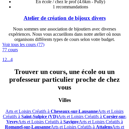
En école / chez le prof
(4.6km - Pully)
1
recommandations
Atelier de création de bijoux divers
Nous sommes une association de bijoutiers avec diverses
expériences. Nous vous accueillons dans notre atelier où nous
organisons différents types de cours selon votre budget.
Voir tous les cours (77)
77 cours
1
2
...
4
Trouver un cours, une école ou un
professeur particulier proche de chez
vous
Villes
Arts et Loisirs Créatifs à
Cheseaux-sur-Lausanne
Arts et Loisirs
Créatifs à
Saint-Sulpice (VD)
Arts et Loisirs Créatifs à
Corsier-sur-
Vevey
Arts et Loisirs Créatifs à
Savigny
Arts et Loisirs Créatifs à
Romanel-sur-Lausanne
Arts et Loisirs Créatifs à
Attalens
Arts et