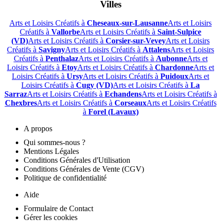
Villes
Arts et Loisirs Créatifs à
Cheseaux-sur-Lausanne
Arts et Loisirs
Créatifs à
Vallorbe
Arts et Loisirs Créatifs à
Saint-Sulpice
(VD)
Arts et Loisirs Créatifs à
Corsier-sur-Vevey
Arts et Loisirs
Créatifs à
Savigny
Arts et Loisirs Créatifs à
Attalens
Arts et Loisirs
Créatifs à
Penthalaz
Arts et Loisirs Créatifs à
Aubonne
Arts et
Loisirs Créatifs à
Etoy
Arts et Loisirs Créatifs à
Chardonne
Arts et
Loisirs Créatifs à
Ursy
Arts et Loisirs Créatifs à
Puidoux
Arts et
Loisirs Créatifs à
Cugy (VD)
Arts et Loisirs Créatifs à
La
Sarraz
Arts et Loisirs Créatifs à
Echandens
Arts et Loisirs Créatifs à
Chexbres
Arts et Loisirs Créatifs à
Corseaux
Arts et Loisirs Créatifs
à
Forel (Lavaux)
A propos
Qui sommes-nous ?
Mentions Légales
Conditions Générales d'Utilisation
Conditions Générales de Vente (CGV)
Politique de confidentialité
Aide
Formulaire de Contact
Gérer les cookies