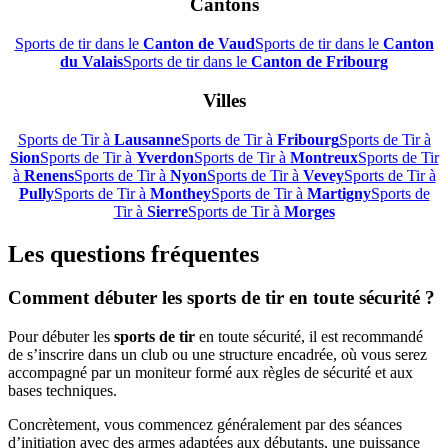
Cantons
Sports de tir dans le
Canton de Vaud
Sports de tir dans le
Canton
du Valais
Sports de tir dans le
Canton de Fribourg
Villes
Sports de Tir à
Lausanne
Sports de Tir à
Fribourg
Sports de Tir à
Sion
Sports de Tir à
Yverdon
Sports de Tir à
Montreux
Sports de Tir
à
Renens
Sports de Tir à
Nyon
Sports de Tir à
Vevey
Sports de Tir à
Pully
Sports de Tir à
Monthey
Sports de Tir à
Martigny
Sports de
Tir à
Sierre
Sports de Tir à
Morges
Les questions fréquentes
Comment débuter les sports de tir en toute sécurité ?
Pour débuter les
sports de tir
en toute sécurité, il est recommandé
de s’inscrire dans un club ou une structure encadrée, où vous serez
accompagné par un moniteur formé aux règles de sécurité et aux
bases techniques.
Concrètement, vous commencez généralement par des séances
d’initiation avec des armes adaptées aux débutants, une puissance