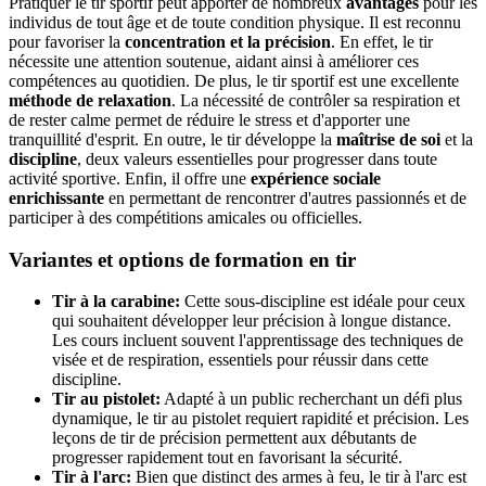
Pratiquer le tir sportif peut apporter de nombreux
avantages
pour les
individus de tout âge et de toute condition physique. Il est reconnu
pour favoriser la
concentration et la précision
. En effet, le tir
nécessite une attention soutenue, aidant ainsi à améliorer ces
compétences au quotidien. De plus, le tir sportif est une excellente
méthode de relaxation
. La nécessité de contrôler sa respiration et
de rester calme permet de réduire le stress et d'apporter une
tranquillité d'esprit. En outre, le tir développe la
maîtrise de soi
et la
discipline
, deux valeurs essentielles pour progresser dans toute
activité sportive. Enfin, il offre une
expérience sociale
enrichissante
en permettant de rencontrer d'autres passionnés et de
participer à des compétitions amicales ou officielles.
Variantes et options de formation en tir
Tir à la carabine:
Cette sous-discipline est idéale pour ceux
qui souhaitent développer leur précision à longue distance.
Les cours incluent souvent l'apprentissage des techniques de
visée et de respiration, essentiels pour réussir dans cette
discipline.
Tir au pistolet:
Adapté à un public recherchant un défi plus
dynamique, le tir au pistolet requiert rapidité et précision. Les
leçons de tir de précision permettent aux débutants de
progresser rapidement tout en favorisant la sécurité.
Tir à l'arc:
Bien que distinct des armes à feu, le tir à l'arc est