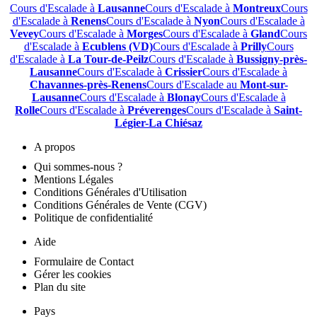
Cours d'Escalade à
Lausanne
Cours d'Escalade à
Montreux
Cours
d'Escalade à
Renens
Cours d'Escalade à
Nyon
Cours d'Escalade à
Vevey
Cours d'Escalade à
Morges
Cours d'Escalade à
Gland
Cours
d'Escalade à
Ecublens (VD)
Cours d'Escalade à
Prilly
Cours
d'Escalade à
La Tour-de-Peilz
Cours d'Escalade à
Bussigny-près-
Lausanne
Cours d'Escalade à
Crissier
Cours d'Escalade à
Chavannes-près-Renens
Cours d'Escalade au
Mont-sur-
Lausanne
Cours d'Escalade à
Blonay
Cours d'Escalade à
Rolle
Cours d'Escalade à
Préverenges
Cours d'Escalade à
Saint-
Légier-La Chiésaz
A propos
Qui sommes-nous ?
Mentions Légales
Conditions Générales d'Utilisation
Conditions Générales de Vente (CGV)
Politique de confidentialité
Aide
Formulaire de Contact
Gérer les cookies
Plan du site
Pays