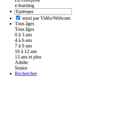
e-learning
aussi par Vidéo/Webcam
Tous âges
Tous âges
0 à 3 ans
4 à 6 ans
7 à 9 ans
10 à 12 ans
13 ans et plus
Adulte
Senior
Rechercher