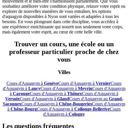
mouvement et le bien-être s'harmonisent parfaitement. Que vous
souhaitiez améliorer votre condition physique, relaxer votre esprit ou
explorer de nouvelles manières de vous entraîner, les options
d'aquagym disponibles à Nyon sont variées et adaptées à tous les
besoins. En vous plongeant dans cette discipline, vous accédez à
une expérience enrichissante qui nourrit non seulement votre corps,
mais également votre esprit, au cœur de cette belle ville.
Trouver un cours, une école ou un
professeur particulier proche de chez
vous
Villes
Cours d'Aquagym à
Genève
Cours d'Aquagym à
Vernier
Cours
d'Aquagym à
Lancy
Cours d'Aquagym à
Meyrin
Cours d'Aquagym
à
Carouge
Cours d'Aquagym à
Thônex
Cours d'Aquagym à
Versoix
Cours d'Aquagym à
Gland
Cours d'Aquagym au
Grand-
Saconnex
Cours d'Aquagym à
Chêne-Bougeries
Cours d'Aquagym
à
Chêne-Bourg
Cours d'Aquagym à
Collonge-Bellerive
Cours
d'Aquagym à
Cologny
Les questions fréquentes