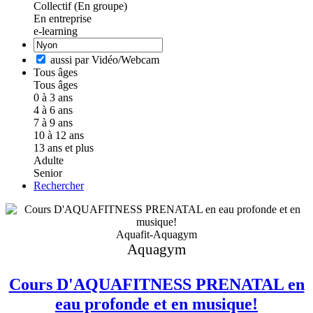
Collectif (En groupe)
En entreprise
e-learning
aussi par Vidéo/Webcam
Tous âges
Tous âges
0 à 3 ans
4 à 6 ans
7 à 9 ans
10 à 12 ans
13 ans et plus
Adulte
Senior
Rechercher
Aquafit-Aquagym
Aquagym
Cours D'AQUAFITNESS PRENATAL en
eau profonde et en musique!