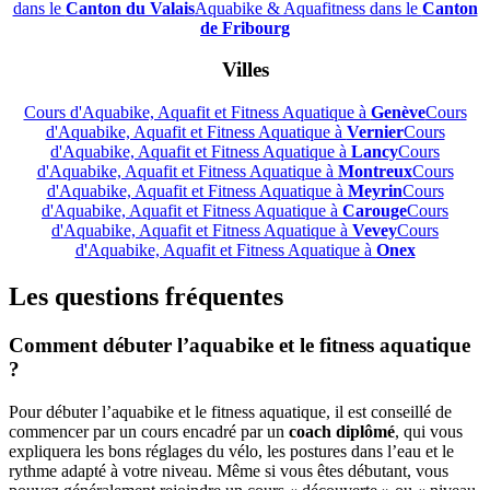
dans le
Canton du Valais
Aquabike & Aquafitness dans le
Canton
de Fribourg
Villes
Cours d'Aquabike, Aquafit et Fitness Aquatique à
Genève
Cours
d'Aquabike, Aquafit et Fitness Aquatique à
Vernier
Cours
d'Aquabike, Aquafit et Fitness Aquatique à
Lancy
Cours
d'Aquabike, Aquafit et Fitness Aquatique à
Montreux
Cours
d'Aquabike, Aquafit et Fitness Aquatique à
Meyrin
Cours
d'Aquabike, Aquafit et Fitness Aquatique à
Carouge
Cours
d'Aquabike, Aquafit et Fitness Aquatique à
Vevey
Cours
d'Aquabike, Aquafit et Fitness Aquatique à
Onex
Les questions fréquentes
Comment débuter l’aquabike et le fitness aquatique
?
Pour débuter l’aquabike et le fitness aquatique, il est conseillé de
commencer par un cours encadré par un
coach diplômé
, qui vous
expliquera les bons réglages du vélo, les postures dans l’eau et le
rythme adapté à votre niveau. Même si vous êtes débutant, vous