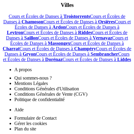
Villes
Cours et Écoles de Danses à
Troistorrents
Cours et Écoles de
Danses à
Chamoson
Cours et Écoles de Danses à
Orsières
Cours et
Écoles de Danses à
Ardon
Cours et Écoles de Danses à
Leytron
Cours et Écoles de Danses à
Riddes
Cours et Écoles de
Danses à
Saillon
Cours et Écoles de Danses à
Vernayaz
Cours et
Écoles de Danses à
Massongex
Cours et Écoles de Danses à
Charrat
Cours et Écoles de Danses à
Champéry
Cours et Écoles de
Danses à
Gryon
Cours et Écoles de Danses à
Sembrancher
Cours
et Écoles de Danses à
Dorénaz
Cours et Écoles de Danses à
Liddes
A propos
Qui sommes-nous ?
Mentions Légales
Conditions Générales d'Utilisation
Conditions Générales de Vente (CGV)
Politique de confidentialité
Aide
Formulaire de Contact
Gérer les cookies
Plan du site