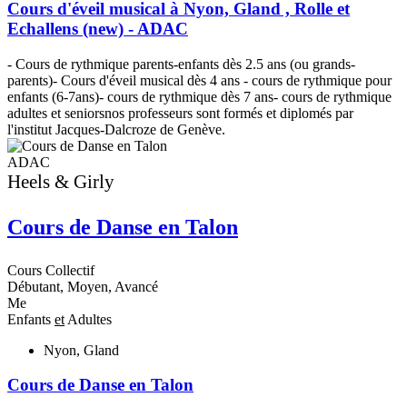
Cours d'éveil musical à Nyon, Gland , Rolle et
Echallens (new) - ADAC
À
- Cours de rythmique parents-enfants dès 2.5 ans (ou grands-
m
parents)- Cours d'éveil musical dès 4 ans - cours de rythmique pour
c
enfants (6-7ans)- cours de rythmique dès 7 ans- cours de rythmique
a
adultes et seniorsnos professeurs sont formés et diplomés par
l'institut Jacques-Dalcroze de Genève.
ADAC
Heels & Girly
D
Cours de Danse en Talon
C
Cours Collectif
C
Débutant, Moyen, Avancé
D
Me
s
Enfants
et
Adultes
E
Nyon, Gland
Cours de Danse en Talon