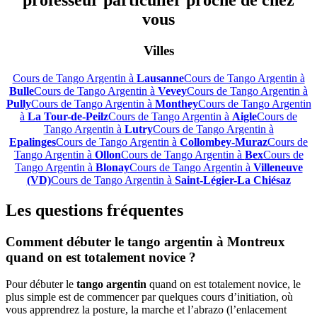
professeur particulier proche de chez
vous
Villes
Cours de Tango Argentin à
Lausanne
Cours de Tango Argentin à
Bulle
Cours de Tango Argentin à
Vevey
Cours de Tango Argentin à
Pully
Cours de Tango Argentin à
Monthey
Cours de Tango Argentin
à
La Tour-de-Peilz
Cours de Tango Argentin à
Aigle
Cours de
Tango Argentin à
Lutry
Cours de Tango Argentin à
Epalinges
Cours de Tango Argentin à
Collombey-Muraz
Cours de
Tango Argentin à
Ollon
Cours de Tango Argentin à
Bex
Cours de
Tango Argentin à
Blonay
Cours de Tango Argentin à
Villeneuve
(VD)
Cours de Tango Argentin à
Saint-Légier-La Chiésaz
Les questions fréquentes
Comment débuter le tango argentin à Montreux
quand on est totalement novice ?
Pour débuter le
tango argentin
quand on est totalement novice, le
plus simple est de commencer par quelques cours d’initiation, où
vous apprendrez la posture, la marche et l’abrazo (l’enlacement