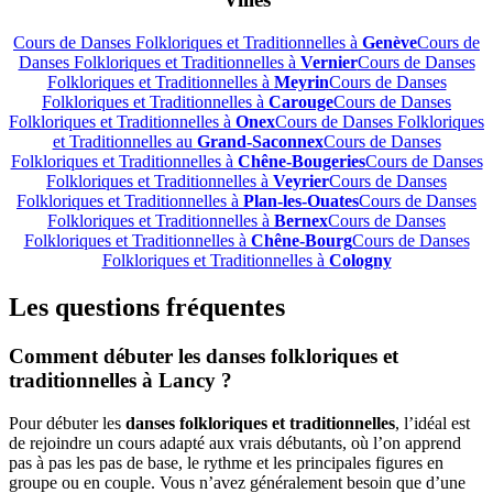
Cours de Danses Folkloriques et Traditionnelles à
Genève
Cours de
Danses Folkloriques et Traditionnelles à
Vernier
Cours de Danses
Folkloriques et Traditionnelles à
Meyrin
Cours de Danses
Folkloriques et Traditionnelles à
Carouge
Cours de Danses
Folkloriques et Traditionnelles à
Onex
Cours de Danses Folkloriques
et Traditionnelles au
Grand-Saconnex
Cours de Danses
Folkloriques et Traditionnelles à
Chêne-Bougeries
Cours de Danses
Folkloriques et Traditionnelles à
Veyrier
Cours de Danses
Folkloriques et Traditionnelles à
Plan-les-Ouates
Cours de Danses
Folkloriques et Traditionnelles à
Bernex
Cours de Danses
Folkloriques et Traditionnelles à
Chêne-Bourg
Cours de Danses
Folkloriques et Traditionnelles à
Cologny
Les questions fréquentes
Comment débuter les danses folkloriques et
traditionnelles à Lancy ?
Pour débuter les
danses folkloriques et traditionnelles
, l’idéal est
de rejoindre un cours adapté aux vrais débutants, où l’on apprend
pas à pas les pas de base, le rythme et les principales figures en
groupe ou en couple. Vous n’avez généralement besoin que d’une