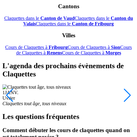
Cantons
Claquettes dans le
Canton de Vaud
Claquettes dans le
Canton du
Valais
Claquettes dans le
Canton de Fribourg
Villes
Cours de Claquettes à
Fribourg
Cours de Claquettes à
Sion
Cours
de Claquettes à
Renens
Cours de Claquettes à
Morges
L'agenda des prochains évènements de
Claquettes
1
JANV.
Uvrier
Claquettes tout âge, tous niveaux
Les questions fréquentes
Comment débuter les cours de claquettes quand on
est totalement novice ?