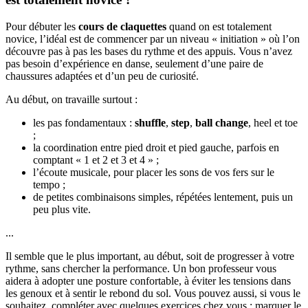
Pour débuter les
cours de claquettes
quand on est totalement
novice, l’idéal est de commencer par un niveau « initiation » où l’on
découvre pas à pas les bases du rythme et des appuis. Vous n’avez
pas besoin d’expérience en danse, seulement d’une paire de
chaussures adaptées et d’un peu de curiosité.
Au début, on travaille surtout :
les pas fondamentaux :
shuffle
,
step
,
ball change
, heel et toe
;
la coordination entre pied droit et pied gauche, parfois en
comptant « 1 et 2 et 3 et 4 » ;
l’écoute musicale, pour placer les sons de vos fers sur le
tempo ;
de petites combinaisons simples, répétées lentement, puis un
peu plus vite.
...
Il semble que le plus important, au début, soit de progresser à votre
rythme, sans chercher la performance. Un bon professeur vous
aidera à adopter une posture confortable, à éviter les tensions dans
les genoux et à sentir le rebond du sol. Vous pouvez aussi, si vous le
souhaitez, compléter avec quelques exercices chez vous : marquer le