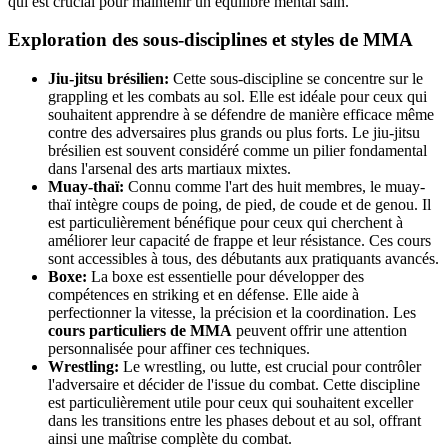
qui est crucial pour maintenir un équilibre mental sain.
Exploration des sous-disciplines et styles de MMA
Jiu-jitsu brésilien:
Cette sous-discipline se concentre sur le
grappling et les combats au sol. Elle est idéale pour ceux qui
souhaitent apprendre à se défendre de manière efficace même
contre des adversaires plus grands ou plus forts. Le jiu-jitsu
brésilien est souvent considéré comme un pilier fondamental
dans l'arsenal des arts martiaux mixtes.
Muay-thaï:
Connu comme l'art des huit membres, le muay-
thaï intègre coups de poing, de pied, de coude et de genou. Il
est particulièrement bénéfique pour ceux qui cherchent à
améliorer leur capacité de frappe et leur résistance. Ces cours
sont accessibles à tous, des débutants aux pratiquants avancés.
Boxe:
La boxe est essentielle pour développer des
compétences en striking et en défense. Elle aide à
perfectionner la vitesse, la précision et la coordination. Les
cours particuliers de MMA
peuvent offrir une attention
personnalisée pour affiner ces techniques.
Wrestling:
Le wrestling, ou lutte, est crucial pour contrôler
l'adversaire et décider de l'issue du combat. Cette discipline
est particulièrement utile pour ceux qui souhaitent exceller
dans les transitions entre les phases debout et au sol, offrant
ainsi une maîtrise complète du combat.