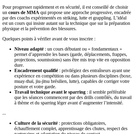
Pour progresser rapidement et en sécurité, il est conseillé de choisir
un
cours de MMA
qui propose une approche progressive, encadrée
par des coachs expérimentés en striking, lutte et grappling. L’idéal
est un cours qui insiste autant sur la technique que sur la préparation
physique et la prévention des blessures.
Quelques points à vérifier avant de vous inscrire :
Niveau adapté
: un cours débutant ou « fondamentaux »
permet d’apprendre les bases (garde, déplacements, frappes,
projections, soumissions) sans être mis trop vite en opposition
dure.
Encadrement qualifié
: privilégiez des entraîneurs ayant une
expérience en compétition ou dans plusieurs disciplines (boxe,
muay-thaï, jiu-jitsu brésilien, lutte), capables de corriger votre
posture et votre garde.
Travail technique avant le sparring
: il semble préférable
que les séances commencent par des drills contrôlés, du travail
à thème et du sparring léger avant d’augmenter l’intensité.
...
Culture de la sécurité
: protections obligatoires,
échauffement complet, apprentissage des chutes, respect des
partenaires et adaptation du niveau de contact.