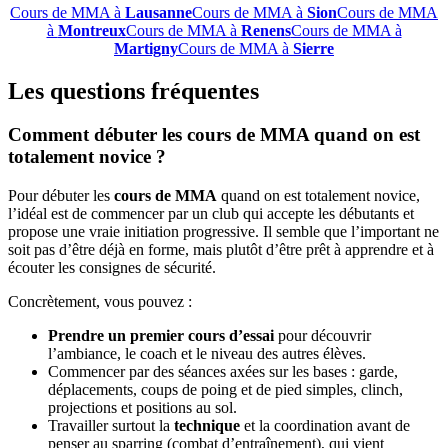
Cours de MMA à
Lausanne
Cours de MMA à
Sion
Cours de MMA
à
Montreux
Cours de MMA à
Renens
Cours de MMA à
Martigny
Cours de MMA à
Sierre
Les questions fréquentes
Comment débuter les cours de MMA quand on est
totalement novice ?
Pour débuter les
cours de MMA
quand on est totalement novice,
l’idéal est de commencer par un club qui accepte les débutants et
propose une vraie initiation progressive. Il semble que l’important ne
soit pas d’être déjà en forme, mais plutôt d’être prêt à apprendre et à
écouter les consignes de sécurité.
Concrètement, vous pouvez :
Prendre un premier cours d’essai
pour découvrir
l’ambiance, le coach et le niveau des autres élèves.
Commencer par des séances axées sur les bases : garde,
déplacements, coups de poing et de pied simples, clinch,
projections et positions au sol.
Travailler surtout la
technique
et la coordination avant de
penser au sparring (combat d’entraînement), qui vient