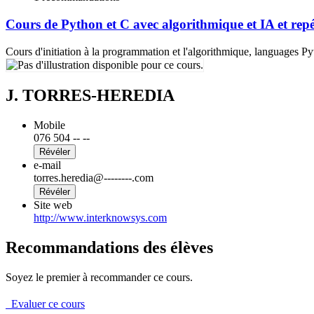
Cours de Python et C avec algorithmique et IA et repét
Cours d'initiation à la programmation et l'algorithmique, languages P
J. TORRES-HEREDIA
Mobile
076 504 -- --
Révéler
e-mail
torres.heredia@--------.com
Révéler
Site web
http://www.interknowsys.com
Recommandations des élèves
Soyez le premier à recommander ce cours.
Evaluer ce cours