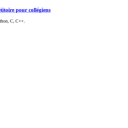
itoire pour collégiens
ython, C, C++.