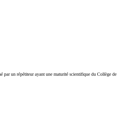
C
G
L
A
C
C
par un répétiteur ayant une maturité scientifique du Collège de