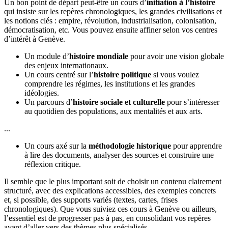
Un bon point de départ peut-être un cours d’
initiation à l’histoire
qui insiste sur les repères chronologiques, les grandes civilisations et
les notions clés : empire, révolution, industrialisation, colonisation,
démocratisation, etc. Vous pouvez ensuite affiner selon vos centres
d’intérêt à Genève.
Un module d’
histoire mondiale
pour avoir une vision globale
des enjeux internationaux.
Un cours centré sur l’
histoire politique
si vous voulez
comprendre les régimes, les institutions et les grandes
idéologies.
Un parcours d’
histoire sociale et culturelle
pour s’intéresser
au quotidien des populations, aux mentalités et aux arts.
...
Un cours axé sur la
méthodologie historique
pour apprendre
à lire des documents, analyser des sources et construire une
réflexion critique.
Il semble que le plus important soit de choisir un contenu clairement
structuré, avec des explications accessibles, des exemples concrets
et, si possible, des supports variés (textes, cartes, frises
chronologiques). Que vous suiviez ces cours à Genève ou ailleurs,
l’essentiel est de progresser pas à pas, en consolidant vos repères
avant d’aller vers des thèmes plus spécialisés.