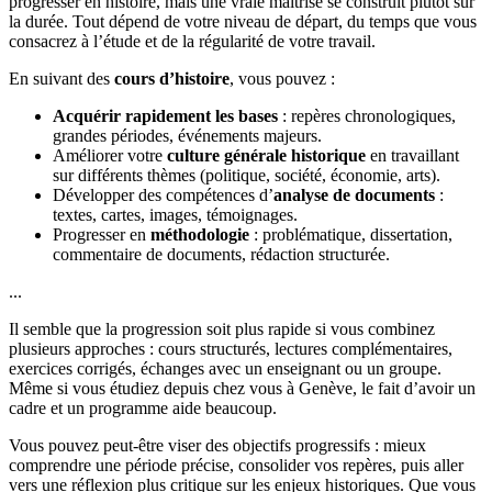
progresser en histoire, mais une vraie maîtrise se construit plutôt sur
la durée. Tout dépend de votre niveau de départ, du temps que vous
consacrez à l’étude et de la régularité de votre travail.
En suivant des
cours d’histoire
, vous pouvez :
Acquérir rapidement les bases
: repères chronologiques,
grandes périodes, événements majeurs.
Améliorer votre
culture générale historique
en travaillant
sur différents thèmes (politique, société, économie, arts).
Développer des compétences d’
analyse de documents
:
textes, cartes, images, témoignages.
Progresser en
méthodologie
: problématique, dissertation,
commentaire de documents, rédaction structurée.
...
Il semble que la progression soit plus rapide si vous combinez
plusieurs approches : cours structurés, lectures complémentaires,
exercices corrigés, échanges avec un enseignant ou un groupe.
Même si vous étudiez depuis chez vous à Genève, le fait d’avoir un
cadre et un programme aide beaucoup.
Vous pouvez peut-être viser des objectifs progressifs : mieux
comprendre une période précise, consolider vos repères, puis aller
vers une réflexion plus critique sur les enjeux historiques. Que vous