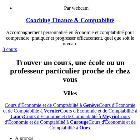
Par webcam
Coaching Finance & Comptabilité
Accompagnement personnalisé en économie et comptabilité pour
comprendre, pratiquer et progresser efficacement, quel que soit le
niveau.
3 cours
Trouver un cours, une école ou un
professeur particulier proche de chez
vous
Villes
Cours d'Économie et de Comptabilité à
Genève
Cours d'Économie
et de Comptabilité à
Vernier
Cours d'Économie et de Comptabilité à
Lancy
Cours d'Économie et de Comptabilité à
Meyrin
Cours
d'Économie et de Comptabilité à
Carouge
Cours d'Économie et de
Comptabilité à
Onex
A propos