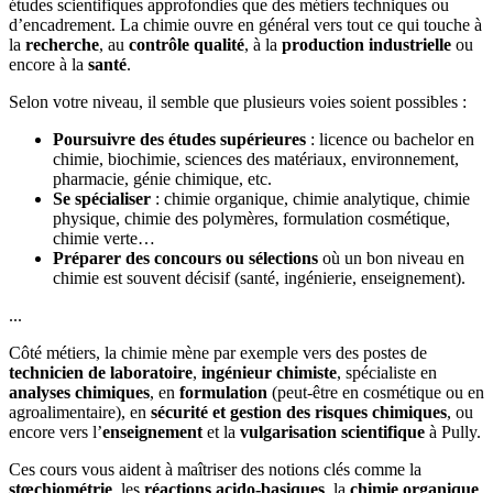
études scientifiques approfondies que des métiers techniques ou
d’encadrement. La chimie ouvre en général vers tout ce qui touche à
la
recherche
, au
contrôle qualité
, à la
production industrielle
ou
encore à la
santé
.
Selon votre niveau, il semble que plusieurs voies soient possibles :
Poursuivre des études supérieures
: licence ou bachelor en
chimie, biochimie, sciences des matériaux, environnement,
pharmacie, génie chimique, etc.
Se spécialiser
: chimie organique, chimie analytique, chimie
physique, chimie des polymères, formulation cosmétique,
chimie verte…
Préparer des concours ou sélections
où un bon niveau en
chimie est souvent décisif (santé, ingénierie, enseignement).
...
Côté métiers, la chimie mène par exemple vers des postes de
technicien de laboratoire
,
ingénieur chimiste
, spécialiste en
analyses chimiques
, en
formulation
(peut-être en cosmétique ou en
agroalimentaire), en
sécurité et gestion des risques chimiques
, ou
encore vers l’
enseignement
et la
vulgarisation scientifique
à Pully.
Ces cours vous aident à maîtriser des notions clés comme la
stœchiométrie
, les
réactions acido-basiques
, la
chimie organique
,