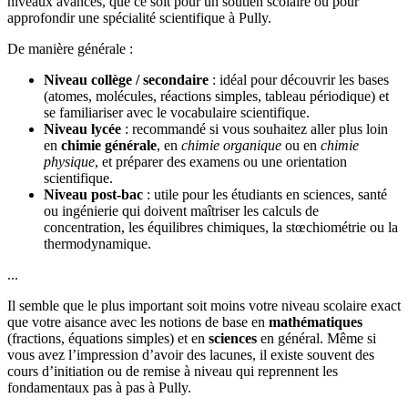
niveaux avancés, que ce soit pour un soutien scolaire ou pour
approfondir une spécialité scientifique à Pully.
De manière générale :
Niveau collège / secondaire
: idéal pour découvrir les bases
(atomes, molécules, réactions simples, tableau périodique) et
se familiariser avec le vocabulaire scientifique.
Niveau lycée
: recommandé si vous souhaitez aller plus loin
en
chimie générale
, en
chimie organique
ou en
chimie
physique
, et préparer des examens ou une orientation
scientifique.
Niveau post-bac
: utile pour les étudiants en sciences, santé
ou ingénierie qui doivent maîtriser les calculs de
concentration, les équilibres chimiques, la stœchiométrie ou la
thermodynamique.
...
Il semble que le plus important soit moins votre niveau scolaire exact
que votre aisance avec les notions de base en
mathématiques
(fractions, équations simples) et en
sciences
en général. Même si
vous avez l’impression d’avoir des lacunes, il existe souvent des
cours d’initiation ou de remise à niveau qui reprennent les
fondamentaux pas à pas à Pully.