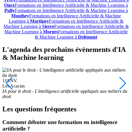
Onex
Formations en Intelligence Artificielle & Machine Learning à
Pully
Formations en Intelligence Artificielle & Machine Learning à
Monthey
Formations en Intelligence Artificielle & Machine
Learning à
Martigny
Formations en Intelligence Artificielle &
Machine Learning à
Sierre
Formations en Intelligence Artificielle &
Machine Learning à
Morges
Formations en Intelligence Artificielle
& Machine Learning à
Delémont
L'agenda des prochains évènements d'IA
& Machine learning
1
1
JANV.
Les Acacias
A
IA pour le droit - L'intelligence artificielle appliquée aux métiers du
droit
Les questions fréquentes
Comment débuter une formation en intelligence
artificielle ?