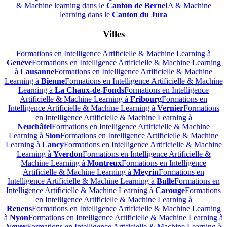
& Machine learning dans le
Canton de Berne
IA & Machine
learning dans le
Canton du Jura
Villes
Formations en Intelligence Artificielle & Machine Learning à
Genève
Formations en Intelligence Artificielle & Machine Learning
à
Lausanne
Formations en Intelligence Artificielle & Machine
Learning à
Bienne
Formations en Intelligence Artificielle & Machine
Learning à
La Chaux-de-Fonds
Formations en Intelligence
Artificielle & Machine Learning à
Fribourg
Formations en
Intelligence Artificielle & Machine Learning à
Vernier
Formations
en Intelligence Artificielle & Machine Learning à
Neuchâtel
Formations en Intelligence Artificielle & Machine
Learning à
Sion
Formations en Intelligence Artificielle & Machine
Learning à
Lancy
Formations en Intelligence Artificielle & Machine
Learning à
Yverdon
Formations en Intelligence Artificielle &
Machine Learning à
Montreux
Formations en Intelligence
Artificielle & Machine Learning à
Meyrin
Formations en
Intelligence Artificielle & Machine Learning à
Bulle
Formations en
Intelligence Artificielle & Machine Learning à
Carouge
Formations
en Intelligence Artificielle & Machine Learning à
Renens
Formations en Intelligence Artificielle & Machine Learning
à
Nyon
Formations en Intelligence Artificielle & Machine Learning à
Vevey
Formations en Intelligence Artificielle & Machine Learning à