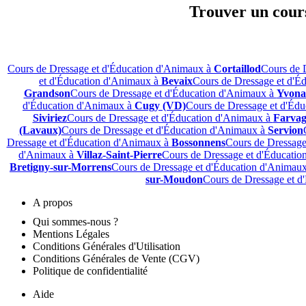
Trouver un cours
Cours de Dressage et d'Éducation d'Animaux à
Cortaillod
Cours de 
et d'Éducation d'Animaux à
Bevaix
Cours de Dressage et d'É
Grandson
Cours de Dressage et d'Éducation d'Animaux à
Yvon
d'Éducation d'Animaux à
Cugy (VD)
Cours de Dressage et d'Éd
Siviriez
Cours de Dressage et d'Éducation d'Animaux à
Farva
(Lavaux)
Cours de Dressage et d'Éducation d'Animaux à
Servion
Dressage et d'Éducation d'Animaux à
Bossonnens
Cours de Dressage
d'Animaux à
Villaz-Saint-Pierre
Cours de Dressage et d'Éducati
Bretigny-sur-Morrens
Cours de Dressage et d'Éducation d'Animau
sur-Moudon
Cours de Dressage et d
A propos
Qui sommes-nous ?
Mentions Légales
Conditions Générales d'Utilisation
Conditions Générales de Vente (CGV)
Politique de confidentialité
Aide