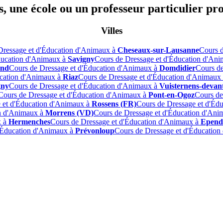
, une école ou un professeur particulier pr
Villes
Dressage et d'Éducation d'Animaux à
Cheseaux-sur-Lausanne
Cours 
ducation d'Animaux à
Savigny
Cours de Dressage et d'Éducation d'An
and
Cours de Dressage et d'Éducation d'Animaux à
Domdidier
Cours de
ucation d'Animaux à
Riaz
Cours de Dressage et d'Éducation d'Animaux
gny
Cours de Dressage et d'Éducation d'Animaux à
Vuisternens-deva
Cours de Dressage et d'Éducation d'Animaux à
Pont-en-Ogoz
Cours de
 et d'Éducation d'Animaux à
Rossens (FR)
Cours de Dressage et d'Éd
on d'Animaux à
Morrens (VD)
Cours de Dressage et d'Éducation d'An
x à
Hermenches
Cours de Dressage et d'Éducation d'Animaux à
Epend
'Éducation d'Animaux à
Prévonloup
Cours de Dressage et d'Éducatio