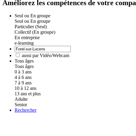
Améliorez les compétences de votre compa
Seul ou En groupe
Seul ou En groupe
Particulier (Seul)
Collectif (En groupe)
En entreprise
e-learning
aussi par Vidéo/Webcam
Tous âges
Tous âges
0 à 3 ans
4 à 6 ans
7 à 9 ans
10 à 12 ans
13 ans et plus
Adulte
Senior
Rechercher