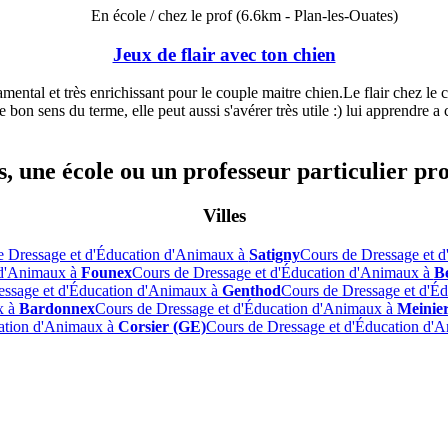
En école / chez le prof
(6.6km - Plan-les-Ouates)
Jeux de flair avec ton chien
mental et très enrichissant pour le couple maitre chien.Le flair chez le 
e bon sens du terme, elle peut aussi s'avérer très utile :) lui apprendre 
, une école ou un professeur particulier pr
Villes
e Dressage et d'Éducation d'Animaux à
Satigny
Cours de Dressage et 
 d'Animaux à
Founex
Cours de Dressage et d'Éducation d'Animaux à
Be
essage et d'Éducation d'Animaux à
Genthod
Cours de Dressage et d'É
x à
Bardonnex
Cours de Dressage et d'Éducation d'Animaux à
Meinie
cation d'Animaux à
Corsier (GE)
Cours de Dressage et d'Éducation d'