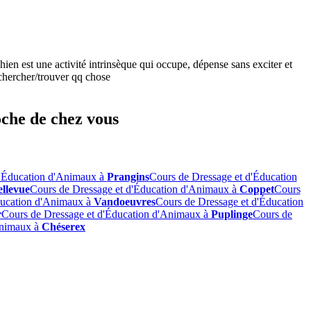
chien est une activité intrinsèque qui occupe, dépense sans exciter et
a chercher/trouver qq chose
oche de chez vous
d'Éducation d'Animaux à
Prangins
Cours de Dressage et d'Éducation
llevue
Cours de Dressage et d'Éducation d'Animaux à
Coppet
Cours
ducation d'Animaux à
Vandoeuvres
Cours de Dressage et d'Éducation
r
Cours de Dressage et d'Éducation d'Animaux à
Puplinge
Cours de
Animaux à
Chéserex