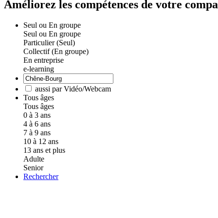
Améliorez les compétences de votre comp
Seul ou En groupe
Seul ou En groupe
Particulier (Seul)
Collectif (En groupe)
En entreprise
e-learning
aussi par Vidéo/Webcam
Tous âges
Tous âges
0 à 3 ans
4 à 6 ans
7 à 9 ans
10 à 12 ans
13 ans et plus
Adulte
Senior
Rechercher