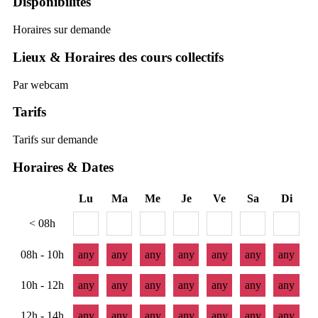
Disponibilités
Horaires sur demande
Lieux & Horaires des cours collectifs
Par webcam
Tarifs
Tarifs sur demande
Horaires & Dates
Lu
Ma
Me
Je
Ve
Sa
Di
< 08h
08h - 10h
any
any
any
any
any
any
any
10h - 12h
any
any
any
any
any
any
any
12h - 14h
any
any
any
any
any
any
any