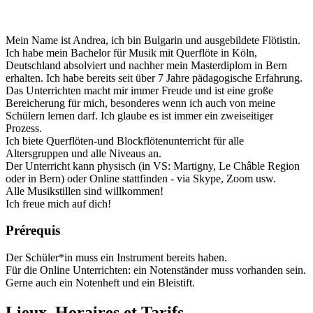
Mein Name ist Andrea, ich bin Bulgarin und ausgebildete Flötistin.
Ich habe mein Bachelor für Musik mit Querflöte in Köln,
Deutschland absolviert und nachher mein Masterdiplom in Bern
erhalten. Ich habe bereits seit über 7 Jahre pädagogische Erfahrung.
Das Unterrichten macht mir immer Freude und ist eine große
Bereicherung für mich, besonderes wenn ich auch von meine
Schülern lernen darf. Ich glaube es ist immer ein zweiseitiger
Prozess.
Ich biete Querflöten-und Blockflötenunterricht für alle
Altersgruppen und alle Niveaus an.
Der Unterricht kann physisch (in VS: Martigny, Le Châble Region
oder in Bern) oder Online stattfinden - via Skype, Zoom usw.
Alle Musikstillen sind willkommen!
Ich freue mich auf dich!
Prérequis
Der Schüler*in muss ein Instrument bereits haben.
Für die Online Unterrichten: ein Notenständer muss vorhanden sein.
Gerne auch ein Notenheft und ein Bleistift.
Lieux, Horaires et Tarifs