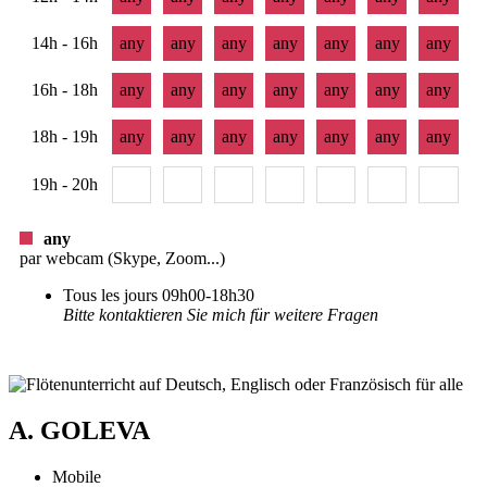
14h - 16h
any
any
any
any
any
any
any
16h - 18h
any
any
any
any
any
any
any
18h - 19h
any
any
any
any
any
any
any
19h - 20h
any
par webcam (Skype, Zoom...)
Tous les jours 09h00-18h30
Bitte kontaktieren Sie mich für weitere Fragen
A. GOLEVA
Mobile