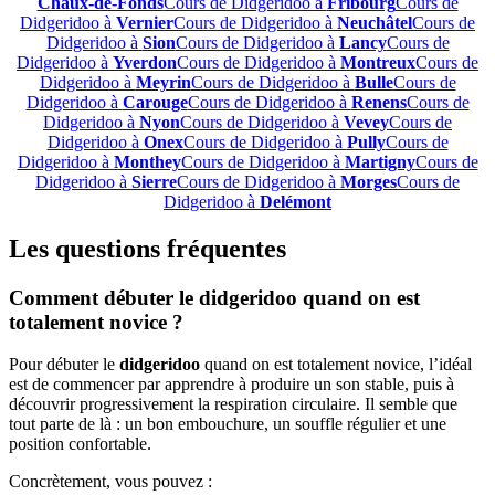
Chaux-de-Fonds
Cours de Didgeridoo à
Fribourg
Cours de
Didgeridoo à
Vernier
Cours de Didgeridoo à
Neuchâtel
Cours de
Didgeridoo à
Sion
Cours de Didgeridoo à
Lancy
Cours de
Didgeridoo à
Yverdon
Cours de Didgeridoo à
Montreux
Cours de
Didgeridoo à
Meyrin
Cours de Didgeridoo à
Bulle
Cours de
Didgeridoo à
Carouge
Cours de Didgeridoo à
Renens
Cours de
Didgeridoo à
Nyon
Cours de Didgeridoo à
Vevey
Cours de
Didgeridoo à
Onex
Cours de Didgeridoo à
Pully
Cours de
Didgeridoo à
Monthey
Cours de Didgeridoo à
Martigny
Cours de
Didgeridoo à
Sierre
Cours de Didgeridoo à
Morges
Cours de
Didgeridoo à
Delémont
Les questions fréquentes
Comment débuter le didgeridoo quand on est
totalement novice ?
Pour débuter le
didgeridoo
quand on est totalement novice, l’idéal
est de commencer par apprendre à produire un son stable, puis à
découvrir progressivement la respiration circulaire. Il semble que
tout parte de là : un bon embouchure, un souffle régulier et une
position confortable.
Concrètement, vous pouvez :