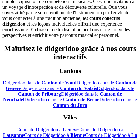
simple acquisition de compétences musicales. C'est une invitation à
un voyage d'introspection et de découverte culturelle. Que vous
soyez attiré par le son envoûtant de l'instrument ou par l'envie de
vous connecter à une tradition ancienne, les
cours collectifs
didgeridoo
et les leçons individuelles offrent une expérience
enrichissante. Embrasser cette discipline peut ouvrir de nouvelles
perspectives et enrichir votre parcours musical et personnel.
Maîtrisez le didgeridoo grâce à nos cours
interactifs
Cantons
Didgeridoo dans le
Canton de Vaud
Didgeridoo dans le
Canton de
Genève
Didgeridoo dans le
Canton du Valais
Didgeridoo dans le
Canton de Fribourg
Didgeridoo dans le
Canton de
Neuchâtel
Didgeridoo dans le
Canton de Berne
Didgeridoo dans le
Canton du Jura
Villes
Cours de Didgeridoo à
Genève
Cours de Didgeridoo à
Lausanne
Cours de Didgeridoo à
Bienne
Cours de Didgeridoo à
La