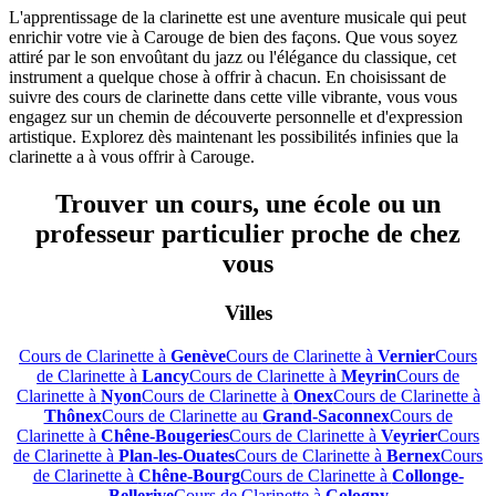
L'apprentissage de la clarinette est une aventure musicale qui peut
enrichir votre vie à Carouge de bien des façons. Que vous soyez
attiré par le son envoûtant du jazz ou l'élégance du classique, cet
instrument a quelque chose à offrir à chacun. En choisissant de
suivre des cours de clarinette dans cette ville vibrante, vous vous
engagez sur un chemin de découverte personnelle et d'expression
artistique. Explorez dès maintenant les possibilités infinies que la
clarinette a à vous offrir à Carouge.
Trouver un cours, une école ou un
professeur particulier proche de chez
vous
Villes
Cours de Clarinette à
Genève
Cours de Clarinette à
Vernier
Cours
de Clarinette à
Lancy
Cours de Clarinette à
Meyrin
Cours de
Clarinette à
Nyon
Cours de Clarinette à
Onex
Cours de Clarinette à
Thônex
Cours de Clarinette au
Grand-Saconnex
Cours de
Clarinette à
Chêne-Bougeries
Cours de Clarinette à
Veyrier
Cours
de Clarinette à
Plan-les-Ouates
Cours de Clarinette à
Bernex
Cours
de Clarinette à
Chêne-Bourg
Cours de Clarinette à
Collonge-
Bellerive
Cours de Clarinette à
Cologny