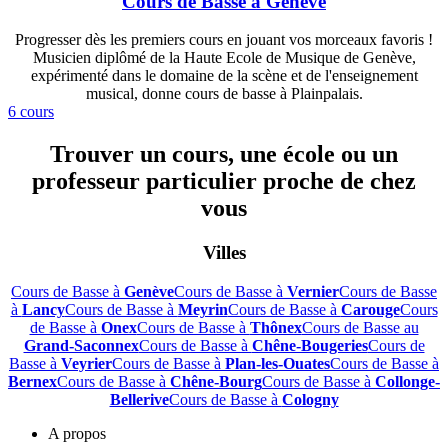
Cours de Basse à Genève
Progresser dès les premiers cours en jouant vos morceaux favoris !
Musicien diplômé de la Haute Ecole de Musique de Genève,
expérimenté dans le domaine de la scène et de l'enseignement
musical, donne cours de basse à Plainpalais.
6 cours
Trouver un cours, une école ou un
professeur particulier proche de chez
vous
Villes
Cours de Basse à
Genève
Cours de Basse à
Vernier
Cours de Basse
à
Lancy
Cours de Basse à
Meyrin
Cours de Basse à
Carouge
Cours
de Basse à
Onex
Cours de Basse à
Thônex
Cours de Basse au
Grand-Saconnex
Cours de Basse à
Chêne-Bougeries
Cours de
Basse à
Veyrier
Cours de Basse à
Plan-les-Ouates
Cours de Basse à
Bernex
Cours de Basse à
Chêne-Bourg
Cours de Basse à
Collonge-
Bellerive
Cours de Basse à
Cologny
A propos