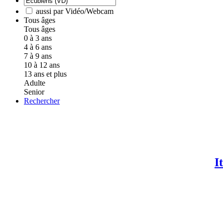
aussi par Vidéo/Webcam
Tous âges
Tous âges
0 à 3 ans
4 à 6 ans
7 à 9 ans
10 à 12 ans
13 ans et plus
Adulte
Senior
Rechercher
I