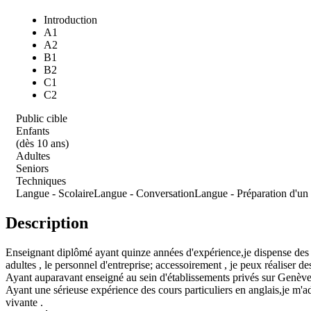
Introduction
A1
A2
B1
B2
C1
C2
Public cible
Enfants
(dès 10 ans)
Adultes
Seniors
Techniques
Langue - Scolaire
Langue - Conversation
Langue - Préparation d'u
Description
Enseignant diplômé ayant quinze années d'expérience,je dispense des cou
adultes , le personnel d'entreprise; accessoirement , je peux réaliser des
Ayant auparavant enseigné au sein d'établissements privés sur Genève,
Ayant une sérieuse expérience des cours particuliers en anglais,je m'a
vivante .