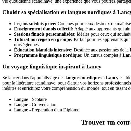
vie quotidienne scandinave, une expérience que vous pourrez partager
Choisir sa spécialisation en langues nordiques à Lanc
Leçons suédois privé:
Conçues pour ceux désireux de maîtriser 
Enseignement danois collectif:
Adapté aux apprenants qui aime
Sessions finnois personnalisées:
Idéales pour ceux qui souhaiten
Tutorat norvégien en groupe:
Parfait pour les apprenants qui 
norvégiennes.
Éducation islandais intensive:
Destinée aux passionnés de la la
Programme linguistique nordique:
Un cursus complet à
Lan
Un voyage linguistique inspirant à Lancy
Se lancer dans l'apprentissage des
langues nordiques
à
Lancy
est bi
pour la littérature scandinave, pour élargir vos horizons professionne
inédites et enrichirez votre compréhension du monde, tout en tissant d
Langue - Scolaire
Langue - Conversation
Langue - Préparation d'un Diplôme
Trouver un cours