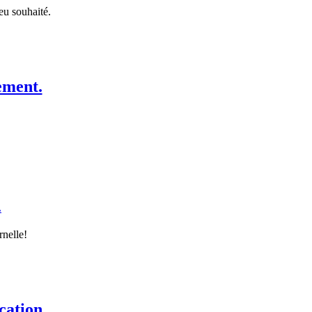
ieu souhaité.
ement.
.
nelle!
cation