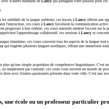
 avec d'autres habitants de
Lancy
qui partagent votre passion pour ces 
y
les subtilités de la langue suédoise, ces leçons à
Lancy
offrent une app
nt l'interaction, ces cours à
Lancy
favorisent la communication active e
t progresser à leur rythme, ces cours intensifs mettent l'accent sur la pr
apprécient l'apprentissage collaboratif, ces sessions à
Lancy
se concentr
ngue islandaise, ces cours couvrent tous les aspects de la langue tout en
cy
qui englobe plusieurs langues nordiques, offrant une immersion total
en plus qu'une simple acquisition de compétences linguistiques. C'est un
ls, ou simplement par curiosité, ces cours vous ouvrent un monde de poss
es liens avec d'autres passionnés présents dans votre ville. C'est une a
, une école ou un professeur particulier pr