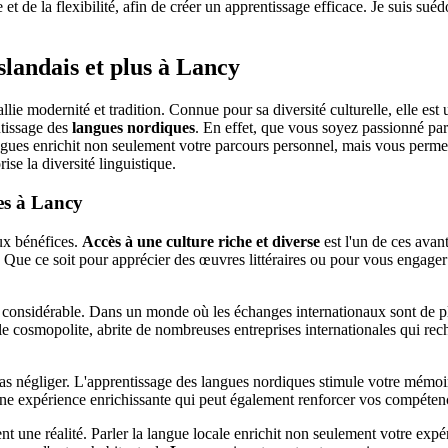
et de la flexibilité, afin de créer un apprentissage efficace. Je suis sué
slandais et plus à Lancy
lie modernité et tradition. Connue pour sa diversité culturelle, elle est u
ntissage des
langues nordiques
. En effet, que vous soyez passionné par 
angues enrichit non seulement votre parcours personnel, mais vous perme
e la diversité linguistique.
es à Lancy
x bénéfices.
Accès à une culture riche et diverse
est l'un de ces avan
lle. Que ce soit pour apprécier des œuvres littéraires ou pour vous engag
 considérable. Dans un monde où les échanges internationaux sont de pl
ille cosmopolite, abrite de nombreuses entreprises internationales qui
as négliger. L'apprentissage des langues nordiques stimule votre mémoir
 une expérience enrichissante qui peut également renforcer vos compéten
nt une réalité. Parler la langue locale enrichit non seulement votre ex