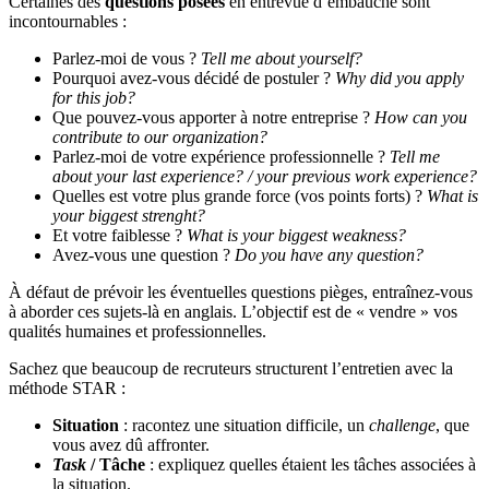
Certaines des
questions posées
en entrevue d’embauche sont
incontournables :
Parlez-moi de vous ?
Tell me about yourself?
Pourquoi avez-vous décidé de postuler ?
Why did you apply
for this job?
Que pouvez-vous apporter à notre entreprise ?
How can you
contribute to our organization?
Parlez-moi de votre expérience professionnelle ?
Tell me
about your last experience? / your previous work experience?
Quelles est votre plus grande force (vos points forts) ?
What is
your biggest strenght?
Et votre faiblesse ?
What is your biggest weakness?
Avez-vous une question ?
Do you have any question?
À défaut de prévoir les éventuelles questions pièges, entraînez-vous
à aborder ces sujets-là en anglais. L’objectif est de « vendre » vos
qualités humaines et professionnelles.
Sachez que beaucoup de recruteurs structurent l’entretien avec la
méthode STAR :
Situation
: racontez une situation difficile, un
challenge
, que
vous avez dû affronter.
Task
/ Tâche
: expliquez quelles étaient les tâches associées à
la situation.