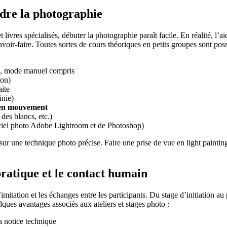
ndre la photographie
 livres spécialisés, débuter la photographie paraît facile. En réalité, l’
avoir-faire. Toutes sortes de cours théoriques en petits groupes sont poss
, mode manuel compris
ion)
ite
inie)
t en mouvement
des blancs, etc.)
giciel photo Adobe Lightroom et de Photoshop)
é sur une technique photo précise. Faire une prise de vue en light paint
pratique et le contact humain
imitation et les échanges entre les participants. Du stage d’initiation au
ues avantages associés aux ateliers et stages photo :
 notice technique