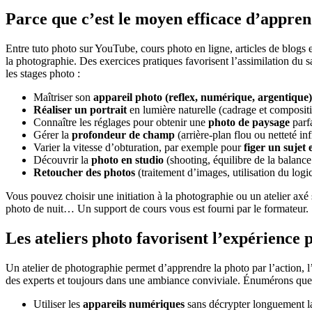
Parce que c’est le moyen efficace d’appre
Entre tuto photo sur YouTube, cours photo en ligne, articles de blogs et
la photographie. Des exercices pratiques favorisent l’assimilation du s
les stages photo :
Maîtriser son
appareil photo (reflex, numérique, argentique)
Réaliser un portrait
en lumière naturelle (cadrage et composit
Connaître les réglages pour obtenir une
photo de paysage
parfa
Gérer la
profondeur de champ
(arrière-plan flou ou netteté inf
Varier la vitesse d’obturation, par exemple pour
figer un suje
Découvrir la
photo en studio
(shooting, équilibre de la balance 
Retoucher des photos
(traitement d’images, utilisation du lo
Vous pouvez choisir une
initiation à la photographie ou un atelier ax
photo de nuit… Un support de cours vous est fourni par le formateur.
Les ateliers photo favorisent l’expérience 
Un atelier de photographie permet d’apprendre la photo par l’action, l’
des experts et toujours dans une ambiance conviviale. Énumérons quelq
Utiliser les
appareils numériques
sans décrypter longuement la