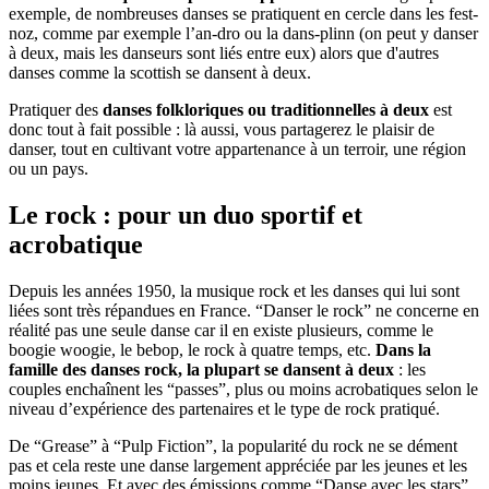
exemple, de nombreuses danses se pratiquent en cercle dans les fest-
noz, comme par exemple l’an-dro ou la dans-plinn (on peut y danser
à deux, mais les danseurs sont liés entre eux) alors que d'autres
danses comme la scottish se dansent à deux.
Pratiquer des
danses folkloriques ou traditionnelles à deux
est
donc tout à fait possible : là aussi, vous partagerez le plaisir de
danser, tout en cultivant votre appartenance à un terroir, une région
ou un pays.
Le rock : pour un duo sportif et
acrobatique
Depuis les années 1950, la musique rock et les danses qui lui sont
liées sont très répandues en France. “Danser le rock” ne concerne en
réalité pas une seule danse car il en existe plusieurs, comme le
boogie woogie, le bebop, le rock à quatre temps, etc.
Dans la
famille des danses rock, la plupart se dansent à deux
: les
couples enchaînent les “passes”, plus ou moins acrobatiques selon le
niveau d’expérience des partenaires et le type de rock pratiqué.
De “Grease” à “Pulp Fiction”, la popularité du rock ne se dément
pas et cela reste une danse largement appréciée par les jeunes et les
moins jeunes. Et avec des émissions comme “Danse avec les stars”,