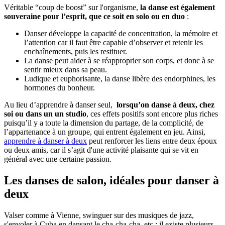
Véritable “coup de boost” sur l'organisme,
la danse est également
souveraine pour l’esprit, que ce soit en solo ou en duo
:
Danser développe la capacité de concentration, la mémoire et
l’attention car il faut être capable d’observer et retenir les
enchaînements, puis les restituer.
La danse peut aider à se réapproprier son corps, et donc à se
sentir mieux dans sa peau.
Ludique et euphorisante, la danse libère des endorphines, les
hormones du bonheur.
Au lieu d’apprendre à danser seul,
lorsqu’on danse à deux, chez
soi ou dans un un studio
, ces effets positifs sont encore plus riches
puisqu’il y a toute la dimension du partage, de la complicité, de
l’appartenance à un groupe, qui entrent également en jeu. Ainsi,
apprendre à danser à deux
peut renforcer les liens entre deux époux
ou deux amis, car il s’agit d'une activité plaisante qui se vit en
général avec une certaine passion.
Les danses de salon, idéales pour danser à
deux
Valser comme à Vienne, swinguer sur des musiques de jazz,
s'envoler à Cuba en dansant le cha-cha-cha, etc : il existe plusieurs