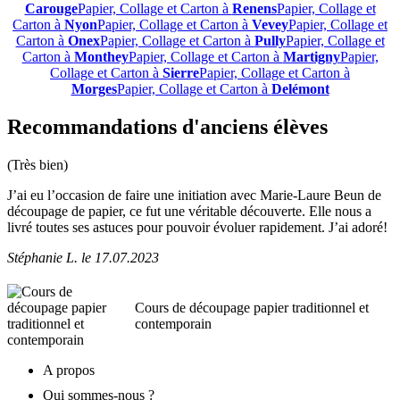
Carouge
Papier, Collage et Carton à
Renens
Papier, Collage et
Carton à
Nyon
Papier, Collage et Carton à
Vevey
Papier, Collage et
Carton à
Onex
Papier, Collage et Carton à
Pully
Papier, Collage et
Carton à
Monthey
Papier, Collage et Carton à
Martigny
Papier,
Collage et Carton à
Sierre
Papier, Collage et Carton à
Morges
Papier, Collage et Carton à
Delémont
Recommandations d'anciens élèves
(Très bien)
J’ai eu l’occasion de faire une initiation avec Marie-Laure Beun de
découpage de papier, ce fut une véritable découverte. Elle nous a
livré toutes ses astuces pour pouvoir évoluer rapidement. J’ai adoré!
Stéphanie L.
le
17.07.2023
Cours de découpage papier traditionnel et
contemporain
A propos
Qui sommes-nous ?