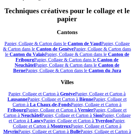
Techniques créatives pour le collage et le
papier
Cantons
Papier, Collage & Carton dans le
Canton de Vaud
Papier, Collage
& Carton dans le
Canton de Genève
Papier, Collage & Carton dans
le
Canton du Valais
Papier, Collage & Carton dans le
Canton de
Fribourg
Papier, Collage & Carton dans le
Canton de
Neuchâtel
Papier, Collage & Carton dans le
Canton de
Berne
Papier, Collage & Carton dans le
Canton du Jura
Villes
Papier, Collage et Carton à
Genève
Papier, Collage et Carton à
Lausanne
Papier, Collage et Carton à
Bienne
Papier, Collage et
Carton à
La Chaux-de-Fonds
Papier, Collage et Carton à
Fribourg
Papier, Collage et Carton à
Vernier
Papier, Collage et
Carton à
Neuchâtel
Papier, Collage et Carton à
Sion
Papier, Collage
et Carton à
Lancy
Papier, Collage et Carton à
Yverdon
Papier,
Collage et Carton à
Montreux
Papier, Collage et Carton à
Meyrin
Papier, Collage et Carton à
Bulle
Papier, Collage et Carton à