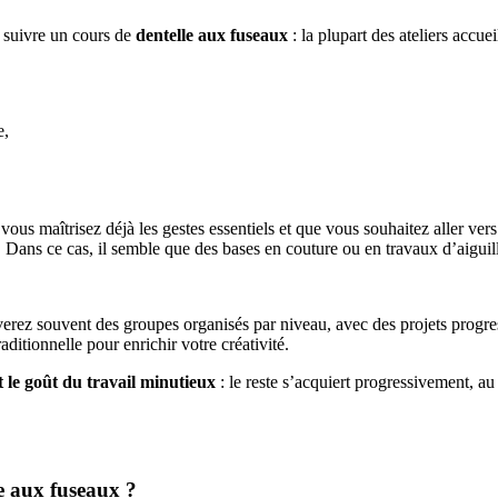
r suivre un cours de
dentelle aux fuseaux
: la plupart des ateliers accue
e,
ous maîtrisez déjà les gestes essentiels et que vous souhaitez aller vers
u). Dans ce cas, il semble que des bases en couture ou en travaux d’aiguil
erez souvent des groupes organisés par niveau, avec des projets progres
itionnelle pour enrichir votre créativité.
t le goût du travail minutieux
: le reste s’acquiert progressivement, au
le aux fuseaux ?