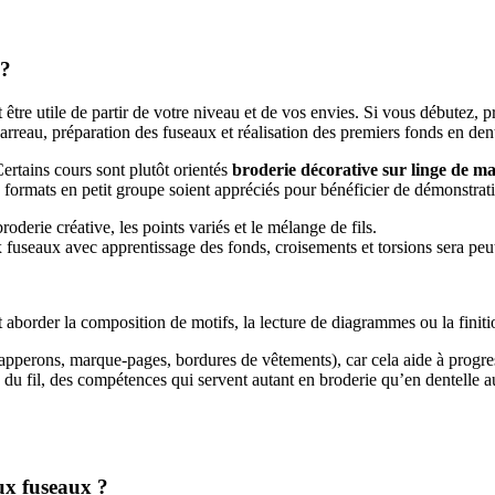
 ?
ut être utile de partir de votre niveau et de vos envies. Si vous débutez, pr
carreau, préparation des fuseaux et réalisation des premiers fonds en dent
ertains cours sont plutôt orientés
broderie décorative sur linge de m
s formats en petit groupe soient appréciés pour bénéficier de démonstrati
oderie créative, les points variés et le mélange de fils.
 aux fuseaux avec apprentissage des fonds, croisements et torsions sera peu
 aborder la composition de motifs, la lecture de diagrammes ou la finiti
napperons, marque-pages, bordures de vêtements), car cela aide à progr
té du fil, des compétences qui servent autant en broderie qu’en dentelle 
aux fuseaux ?