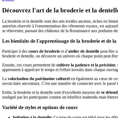
Découvrez l'art de la broderie et la dentell
La broderie et la dentelle sont des arts textiles anciens, riches en hist
autrefois réservée à l'ornementation des vêtements royaux, est aujourd'
se réinventer, passant des châteaux de la Renaissance aux podiums des d
Les bienfaits de l'apprentissage de la broderie et de la 
Participer à des
cours de broderie
et d’
atelier de dentelle
peut être u
broderie et dentelle, on découvre un univers où chaque point peut être
Ensuite, ces cours permettent de
cultiver la patience et la précision
.
apprennent à apprécier le temps et l'effort investis dans chaque ouvrage,
La
valorisation du patrimoine culturel
est également au cœur de ces
savoir-faire ancestraux. C'est une manière de connecter avec le pass
Enfin, la broderie et la dentelle sont d'excellents moyens de
se détendr
souligné par les participants comme un bénéfice inattendu mais bienv
Variété de styles et options de cours
Initiation à la dentelle:
Ce type de cours est idéal pour les déb