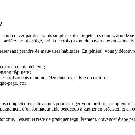
?
 de commencer par des points simples et des projets très courts, afin de se 
rrière, point de tige, point de croix) avant de passer aux croisements e
resser sans prendre de mauvaises habitudes. En général, vous y découvre
 carreau de dentellière ;
ension régulière ;
r les croisements et nœuds élémentaires, suivre un carton ;
rque-page, etc.
is compléter avec des cours pour corriger votre posture, comprendre le
compagnement d’un formateur aide beaucoup à gagner en précision et en c
onome, l’essentiel reste de pratiquer régulièrement, d’avancer étape par 