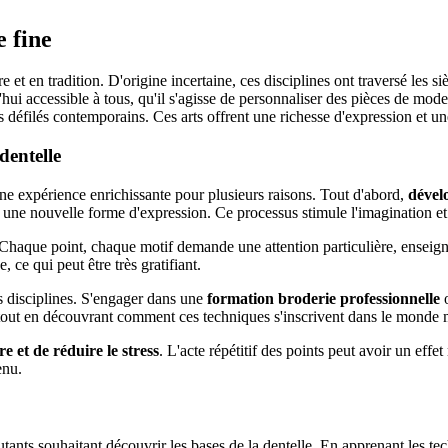
e fine
oire et en tradition. D'origine incertaine, ces disciplines ont traversé les
hui accessible à tous, qu'il s'agisse de personnaliser des pièces de mode
éfilés contemporains. Ces arts offrent une richesse d'expression et une 
dentelle
ne expérience enrichissante pour plusieurs raisons. Tout d'abord,
dévelo
 une nouvelle forme d'expression. Ce processus stimule l'imagination et
 Chaque point, chaque motif demande une attention particulière, enseignan
 ce qui peut être très gratifiant.
 disciplines. S'engager dans une
formation broderie professionnelle
é tout en découvrant comment ces techniques s'inscrivent dans le monde
e et de réduire le stress
. L'acte répétitif des points peut avoir un effet
enu.
utants souhaitant découvrir les bases de la dentelle. En apprenant les 