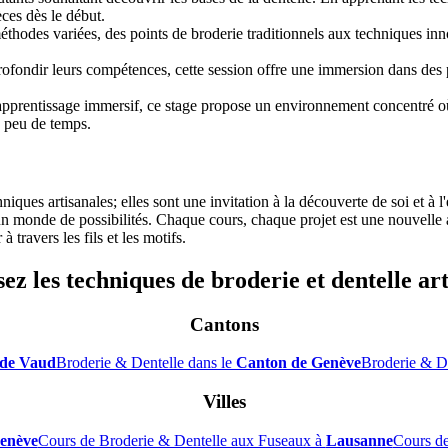
èces dès le début.
odes variées, des points de broderie traditionnels aux techniques innov
ofondir leurs compétences, cette session offre une immersion dans des p
pprentissage immersif, ce stage propose un environnement concentré où
en peu de temps.
niques artisanales; elles sont une invitation à la découverte de soi et à
n monde de possibilités. Chaque cours, chaque projet est une nouvelle av
 travers les fils et les motifs.
ez les techniques de broderie et dentelle ar
Cantons
de Vaud
Broderie & Dentelle dans le
Canton de Genève
Broderie & De
Villes
enève
Cours de Broderie & Dentelle aux Fuseaux à
Lausanne
Cours de