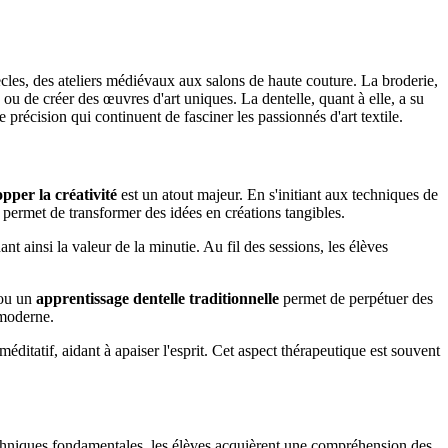
 siècles, des ateliers médiévaux aux salons de haute couture. La broderie,
 ou de créer des œuvres d'art uniques. La dentelle, quant à elle, a su
précision qui continuent de fasciner les passionnés d'art textile.
pper la créativité
est un atout majeur. En s'initiant aux techniques de
 permet de transformer des idées en créations tangibles.
t ainsi la valeur de la minutie. Au fil des sessions, les élèves
ou un
apprentissage dentelle traditionnelle
permet de perpétuer des
 moderne.
 méditatif, aidant à apaiser l'esprit. Cet aspect thérapeutique est souvent
techniques fondamentales, les élèves acquièrent une compréhension des